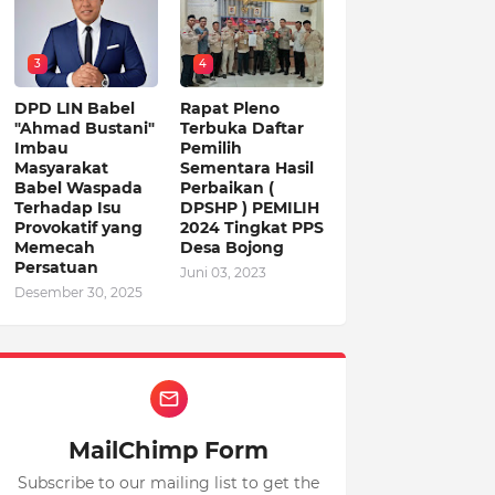
3
4
DPD LIN Babel
Rapat Pleno
"Ahmad Bustani"
Terbuka Daftar
Imbau
Pemilih
Masyarakat
Sementara Hasil
Babel Waspada
Perbaikan (
Terhadap Isu
DPSHP ) PEMILIH
Provokatif yang
2024 Tingkat PPS
Memecah
Desa Bojong
Persatuan
Juni 03, 2023
Desember 30, 2025
MailChimp Form
Subscribe to our mailing list to get the