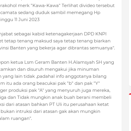
ohol merk "Kawa-Kawa" Terlihat divideo tersebut
kacamata sedang duduk sambil memegang Hp
inggu 11 Juni 2023
menjabat sebagai kabid ketenagakerjaan DPD KNPI
t tetap tenang maksud saya tetap tenang biarkan
nsi Banten yang bekerja agar dibrantas semuanya".
lepon ketua Lsm Geram Banten H.Alamsyah SH yang
itamkan dan disuruh mengakui jika minuman
 yang lain tidak ,padahal info anggotanya bilang
lam itu ada orang beacukai pak "b" dan pak "Y"
er produksi pak "A" yang menyuruh juga mereka,
iga dan Tidak mungkin anak buah berani membeli
si dari atasan bahkan PT Uli itu perusahaan ketat
 bukan intruksi dari atasan gak akan mungkin
alam ruangan".