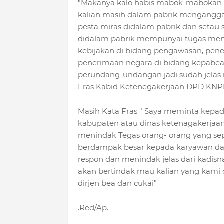
"Makanya kalo habis mabok-mabokan p
kalian masih dalam pabrik menganggap
pesta miras didalam pabrik dan setau 
didalam pabrik mempunyai tugas me
kebijakan di bidang pengawasan, pen
penerimaan negara di bidang kepabea
perundang-undangan jadi sudah jelas i
Fras Kabid Ketenegakerjaan DPD KNPI
Masih Kata Fras " Saya meminta kepa
kabupaten atau dinas ketenagakerjaan
menindak Tegas orang- orang yang sep
berdampak besar kepada karyawan dan
respon dan menindak jelas dari kadisna
akan bertindak mau kalian yang kami 
dirjen bea dan cukai"
.Red/Ap.