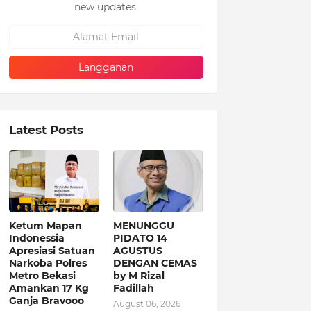
new updates.
Latest Posts
Ketum Mapan
MENUNGGU
Indonessia
PIDATO 14
Apresiasi Satuan
AGUSTUS
Narkoba Polres
DENGAN CEMAS
Metro Bekasi
by M Rizal
Amankan 17 Kg
Fadillah
Ganja Bravooo
August 06, 2026