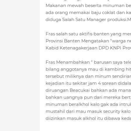
Makanan mewah beserta minuman berak
ada orang memakai baju coklat dan 
diduga Salah Satu Manager produksi.M
Fras salah satu aktifis banten yang 
Provinsi Banten Mengatakan "warga ne
Kabid Ketenagakerjaan DPD KNPI Provi
Fras Menambahkan " barusan saya te
bilang anggotanya mau di kambing h
tersebut miliknya dan minum sendirian
kejadian itu sekitar jam 4 sorean dida
diruangan Beacukai bahkan ada manag
bahkan uangnya pun dari mereka bert
minuman beralkhol kalo gak ada intruk
mustahil dari mau masuk security kalo
diizinkan masuk alkhol itu dibawa ked