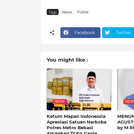
Tags
News
Politik
Facebook
Twitter
You might like
NEWS
NEW
Ketum Mapan Indonessia
MENUN
Apresiasi Satuan Narkoba
AGUST
Polres Metro Bekasi
by M Ri
Amankan 17 Kg Ganja