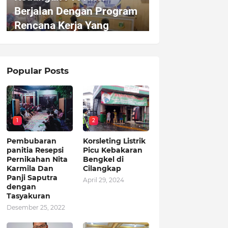
Popular Posts
1
2
Pembubaran
Korsleting Listrik
panitia Resepsi
Picu Kebakaran
Pernikahan Nita
Bengkel di
Karmila Dan
Cilangkap
Panji Saputra
April 29, 2024
dengan
Tasyakuran
Desember 25, 2022