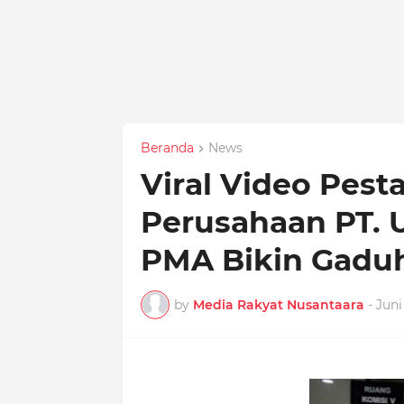
Beranda
News
Viral Video Pest
Perusahaan PT. U
PMA Bikin Gadu
by
Media Rakyat Nusantaara
-
Juni