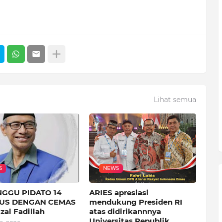
Lihat semua
S
NEWS
GGU PIDATO 14
ARIES apresiasi
US DENGAN CEMAS
mendukung Presiden RI
zal Fadillah
atas didirikannnya
Universitas Republik