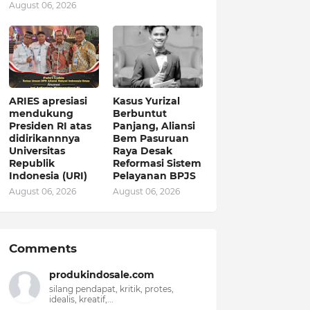
August 06, 2026
ARIES apresiasi
Kasus Yurizal
mendukung
Berbuntut
Presiden RI atas
Panjang, Aliansi
didirikannnya
Bem Pasuruan
Universitas
Raya Desak
Republik
Reformasi Sistem
Indonesia (URI)
Pelayanan BPJS
August 06, 2026
August 06, 2026
Comments
produkindosale.com
silang pendapat, kritik, protes,
idealis, kreatif,...